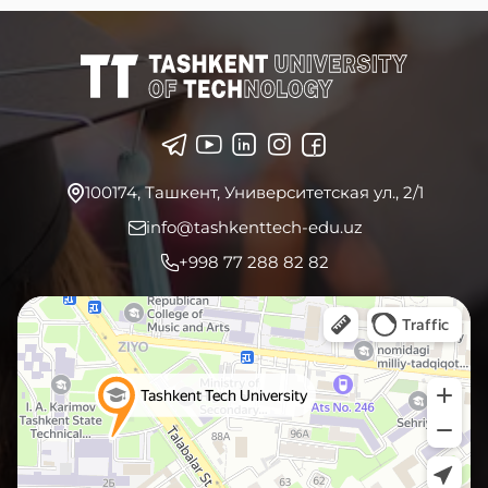
Итоги 2026
Энергетическая инженерия
Электротехника
Промышленная инженерия и менеджмент
Материаловедение и нанотехнологии
100174, Ташкент, Университетская ул., 2/1
info@tashkenttech-edu.uz
+998 77 288 82 82