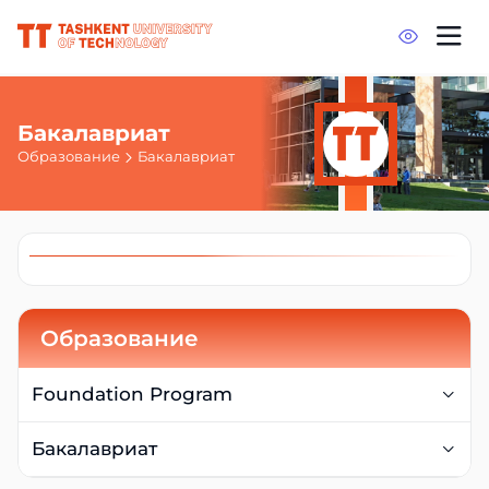
Бакалавриат
Образование
Бакалавриат
Образование
Foundation Program
О программе
Бакалавриат