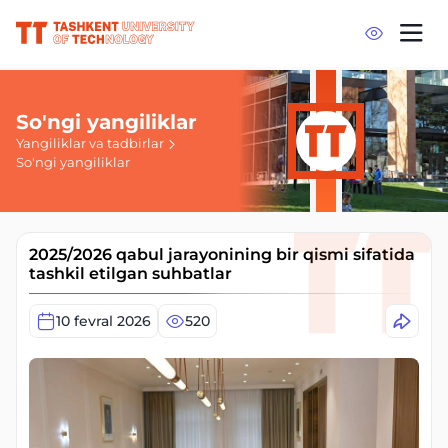
So'ngi yangiliklar
Yangiliklar va tadbirlar
So'ngi yangiliklar
2025/2026 qabul jarayonining bir qismi sifatida
tashkil etilgan suhbatlar
10 fevral 2026
520