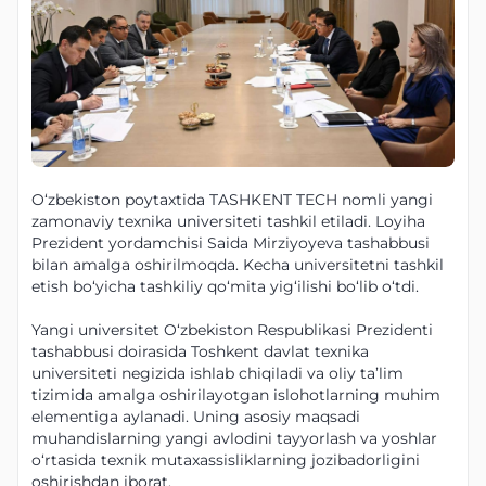
O‘zbekiston poytaxtida TASHKENT TECH nomli yangi
zamonaviy texnika universiteti tashkil etiladi. Loyiha
Prezident yordamchisi Saida Mirziyoyeva tashabbusi
bilan amalga oshirilmoqda. Kecha universitetni tashkil
etish bo‘yicha tashkiliy qo‘mita yig‘ilishi bo‘lib o‘tdi.
Yangi universitet O‘zbekiston Respublikasi Prezidenti
tashabbusi doirasida Toshkent davlat texnika
universiteti negizida ishlab chiqiladi va oliy ta’lim
tizimida amalga oshirilayotgan islohotlarning muhim
elementiga aylanadi. Uning asosiy maqsadi
muhandislarning yangi avlodini tayyorlash va yoshlar
o‘rtasida texnik mutaxassisliklarning jozibadorligini
oshirishdan iborat.