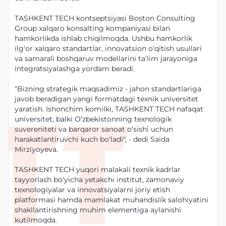
TASHKENT TECH kontseptsiyasi Boston Consulting
Group xalqaro konsalting kompaniyasi bilan
hamkorlikda ishlab chiqilmoqda. Ushbu hamkorlik
ilg‘or xalqaro standartlar, innovatsion o‘qitish usullari
va samarali boshqaruv modellarini ta’lim jarayoniga
integratsiyalashga yordam beradi.
"Bizning strategik maqsadimiz - jahon standartlariga
javob beradigan yangi formatdagi texnik universitet
yaratish. Ishonchim komilki, TASHKENT TECH nafaqat
universitet, balki Oʻzbekistonning texnologik
suvereniteti va barqaror sanoat oʻsishi uchun
harakatlantiruvchi kuch boʻladi", - dedi Saida
Mirziyoyeva.
TASHKENT TECH yuqori malakali texnik kadrlar
tayyorlash bo‘yicha yetakchi institut, zamonaviy
texnologiyalar va innovatsiyalarni joriy etish
platformasi hamda mamlakat muhandislik salohiyatini
shakllantirishning muhim elementiga aylanishi
kutilmoqda.