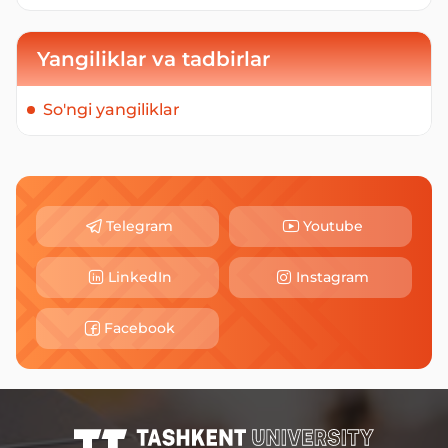
Yangiliklar va tadbirlar
So'ngi yangiliklar
Telegram
Youtube
LinkedIn
Instagram
Facebook