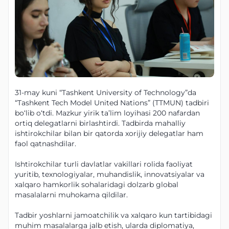
31-may kuni “Tashkent University of Technology”da
“Tashkent Tech Model United Nations” (TTMUN) tadbiri
bo‘lib o‘tdi. Mazkur yirik ta’lim loyihasi 200 nafardan
ortiq delegatlarni birlashtirdi. Tadbirda mahalliy
ishtirokchilar bilan bir qatorda xorijiy delegatlar ham
faol qatnashdilar.
Ishtirokchilar turli davlatlar vakillari rolida faoliyat
yuritib, texnologiyalar, muhandislik, innovatsiyalar va
xalqaro hamkorlik sohalaridagi dolzarb global
masalalarni muhokama qildilar.
Tadbir yoshlarni jamoatchilik va xalqaro kun tartibidagi
muhim masalalarga jalb etish, ularda diplomatiya,