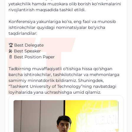
yetakchilik hamda muzokara olib borish ko‘nikmalarini
rivojlantirish maqsadida tashkil etildi.
Konferensiya yakunlariga ko‘ra, eng faol va munosib
ishtirokchilar quyidagi nominatsiyalar bo‘yicha
taqdirlandilar:
🏆 Best Delegate
🎤 Best Speaker
📄 Best Position Paper
Tadbirning muvaffaqiyatli o‘tishiga hissa qo‘shgan
barcha ishtirokchilar, tashkilotchilar va mehmonlarga
samimiy minnatdorlik bildiramiz. Shuningdek,
“Tashkent University of Technology”ning navbatdagi
loyihalarida yana uchrashishga umid qilamiz.