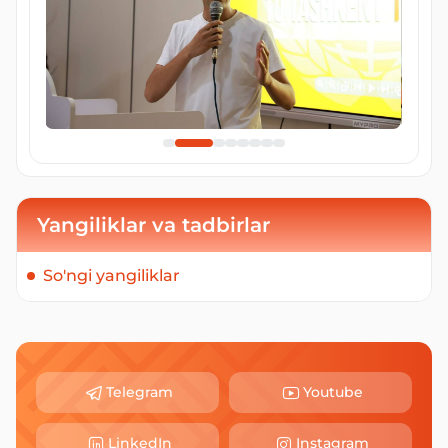
Yangiliklar va tadbirlar
So'ngi yangiliklar
Telegram
Youtube
LinkedIn
Instagram